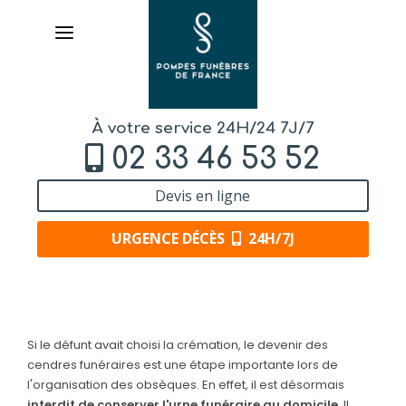
À votre service 24H/24 7J/7
02 33 46 53 52
Devis en ligne
URGENCE DÉCÈS
24H/7J
AVIS DE DÉCÈS
Si le défunt avait choisi la crémation, le devenir des
ORGANISER DES OBSÈQUES
cendres funéraires est une étape importante lors de
l'organisation des obsèques. En effet, il est désormais
PRÉVOIR SES OBSÈQUES
interdit de conserver l'urne funéraire au domicile
. Il