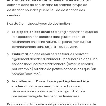
convient donc de choisir dans un premier le type de
SERVICES & ARTICLES
destination souhaité puis le lieu de destination des
cendres.
Entretien de sépulture
NOTRE AGENCE
Il existe 3 principaux types de destination :
Livraison de Fleurs Naturelles
ESPACE FAMILLE
La dispersion des cendres :
La réglementation autorise
Livraison de plaques
la dispersion des cendres dans plusieurs lieu et
notamment en pleine nature, en pleine mer ou plus
Nos capitons funéraires
communément dans un jardin du souvenir.
Nos cercueils
L'inhumation des cendres :
Les familles peuvent
également décider d'inhumer l'urne funéraire dans une
Nos fleurs naturelles
concession funéraire traditionnelle (avec un cercueil
par exemple) ou dans de petites concessions que l'on
Nos monuments
nomme "cavurne".
Nos urnes funéraires
Le scellement d'urne :
L'urne peut également être
scellée sur un monument funéraire. Il convient
Rapatriement
néanmoins de choisir une urne en granit afin de
préserver l'intégrité des cendres funéraires.
Services aux familles
Dans le cas où la famille n'est pas sûr de son choix ou si le