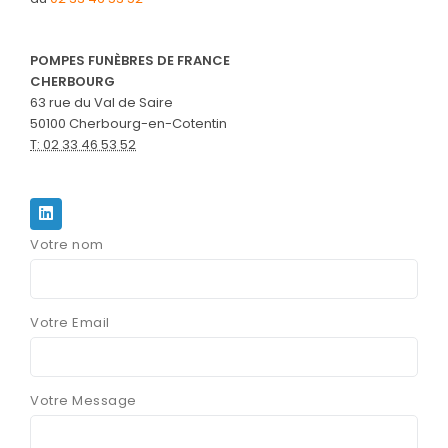
SERVICES & ARTICLES
POMPES FUNÈBRES DE FRANCE
CHERBOURG
Entretien de sépulture
NOTRE AGENCE
63 rue du Val de Saire
Livraison de Fleurs Naturelles
50100 Cherbourg-en-Cotentin
ESPACE FAMILLE
T: 02 33 46 53 52
Livraison de plaques
Nos capitons funéraires
Nos cercueils
Votre nom
Nos fleurs naturelles
Nos monuments
Votre Email
Nos urnes funéraires
Rapatriement
Votre Message
Services aux familles