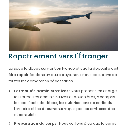
SERVICES & ARTICLES
Entretien de sépulture
NOTRE AGENCE
Livraison de Fleurs Naturelles
ESPACE FAMILLE
Livraison de plaques
Nos capitons funéraires
Rapatriement vers l'Étranger
Nos cercueils
Lorsque le décès survient en France et que la dépouille doit
être rapatriée dans un autre pays, nous nous occupons de
Nos fleurs naturelles
toutes les démarches nécessaires :
Nos monuments
Formalités administratives :
Nous prenons en charge
Nos urnes funéraires
les formalités administratives et douanières, y compris
les certificats de décès, les autorisations de sortie du
Rapatriement
territoire et les documents requis par les ambassades
et consulats.
Services aux familles
Préparation du corps :
Nous veillons à ce que le corps