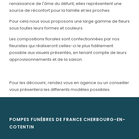
renaissance de l'âme du défunt, elles représentent une
source de réconfort pour la famille et les proches.
SERVICES & ARTICLES
Pour cela nous vous proposons une large gamme de fleurs
Entretien de sépulture
NOTRE AGENCE
sous toutes leurs formes et couleurs.
Livraison de Fleurs Naturelles
Les compositions florales sont confectionnées par nos
ESPACE FAMILLE
fleuristes qui réaliseront celles-ci le plus fidèlement
Livraison de plaques
possible aux visuels présentés, en tenant compte de leurs
Nos capitons funéraires
approvisionnements et de la saison.
Nos cercueils
Pour les découvrir, rendez vous en agence ou un conseiller
Nos fleurs naturelles
vous présentera les differents modèles possibles.
Nos monuments
Nos urnes funéraires
Rapatriement
POMPES FUNÈBRES DE FRANCE CHERBOURG-EN-
COTENTIN
Services aux familles