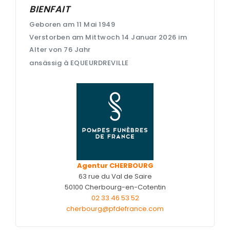
BIENFAIT
Nos capitons funéraires
Geboren am 11 Mai 1949
Nos cercueils
Verstorben am Mittwoch 14 Januar 2026 im
Alter von 76 Jahr
Nos fleurs naturelles
ansässig à EQUEURDREVILLE
Nos monuments
Nos urnes funéraires
Rapatriement
Services aux familles
Agentur CHERBOURG
63 rue du Val de Saire
50100 Cherbourg-en-Cotentin
02 33 46 53 52
cherbourg@pfdefrance.com