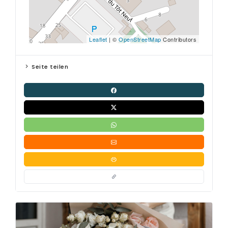
Leaflet
| ©
OpenStreetMap
Contributors
Seite teilen