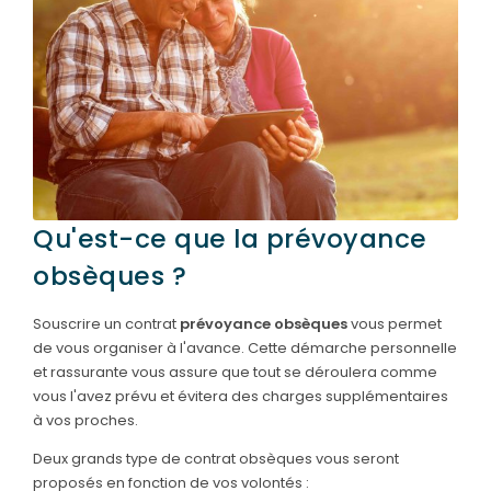
SERVICES & ARTICLES
Entretien de sépulture
NOTRE AGENCE
Livraison de Fleurs Naturelles
ESPACE FAMILLE
Livraison de plaques
Nos capitons funéraires
Qu'est-ce que la prévoyance
Nos cercueils
obsèques ?
Nos fleurs naturelles
Souscrire un contrat
prévoyance obsèques
vous permet
Nos monuments
de vous organiser à l'avance. Cette démarche personnelle
Nos urnes funéraires
et rassurante vous assure que tout se déroulera comme
vous l'avez prévu et évitera des charges supplémentaires
Rapatriement
à vos proches.
Services aux familles
Deux grands type de contrat obsèques vous seront
proposés en fonction de vos volontés :