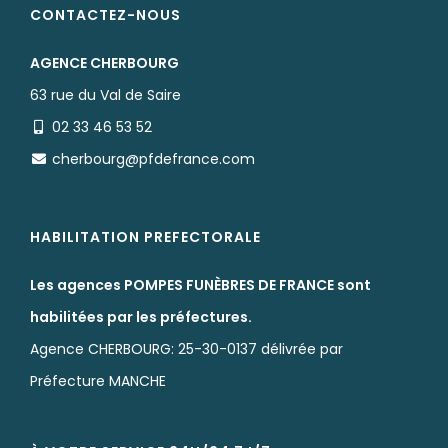
Organiser des obsèques
Devis obsèques en ligne
Urgence décès 24H/24 7J/7
PRÉVOYANCE
Prévoir ses obsèques à Cherbourg-en-Cotentin
Devis prévoyance en ligne
Numéro ORIAS AR FUNERAIRE : 23006848
CONTACTEZ-NOUS
AGENCE CHERBOURG
63 rue du Val de Saire
02 33 46 53 52