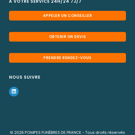
cherbourg@pfdefrance.com
HABILITATION PREFECTORALE
Les agences POMPES FUNÈBRES DE FRANCE sont
habilitées par les préfectures.
Agence CHERBOURG: 25-30-0137 délivrée par
Préfecture MANCHE
À VOTRE SERVICE 24H/24 7J/7
APPELER UN CONSEILLER
OBTENIR UN DEVIS