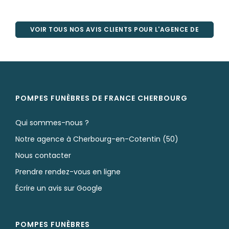
he made a very sad and unhappy time so much
easier for us all. I have no hesitation in
recommending Eric and his team.
Eric - thank you so much for all of your help and
kindness.
Réponse du conseiller funéraire
Ian, thank you for your message and your
tolerance for my English. We hope our support
has helped your mother and your family.
Sincerely. E. FOSSEY
VOIR TOUS NOS AVIS CLIENTS POUR L'AGENCE DE
CHERBOURG-EN-COTENTIN